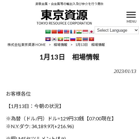
非鉄金属・合金属等の輸出入及び仲介を行う商社
MENU
株式会社東京資源 HOME
>
相場情報
>
1月13日 相場情報
1月13日 相場情報
2023/01/13
お客様各位
【1月13日：今朝の状況】
※為替（ドル/円）ドル=129円33銭【‪‪07:00現在】
※N.Y.ダウ: 34,189.97(+216.96)
※銅LMEセツルメント($/t)