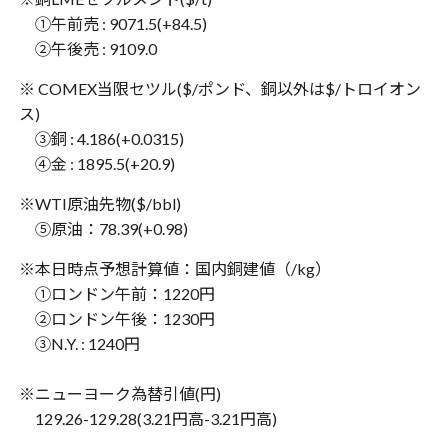
①午前売 : 9071.5(+84.5)
②午後売 : 9109.0
※ COMEX当限セツル($/ポンド、銅以外は$/トロイオン
ス)
③銅 : 4.186(+0.0315)
④金 : 1895.5(+20.9)
※WTI原油先物($/bbl)
⑤原油：78.39(+0.98)
※本日時点予想計算値：国内銅建値（/kg）
①ロンドン午前：1220円
②ロンドン午後：1230円
③N.Y. : 1240円
※ニューヨーク為替引値(円)
129.26-129.28(3.21円高-3.21円高)