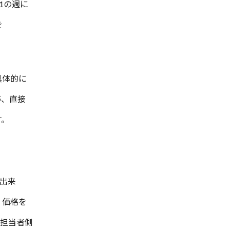
1の週に
を
具体的に
等、直接
す。
出来
、価格を
、担当者側