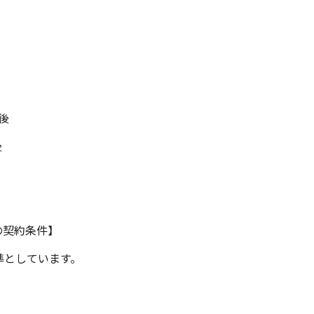
後
後
の契約条件】
準としています。