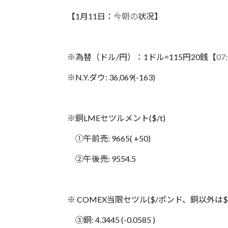
【1月11日：‪
今朝の
状况】
※為替（ドル/円）：1ドル=115円20銭【‪‪
07:
※N.Y.ダウ: 36,069(-163)
※銅LMEセツルメント($/t)
①午前売: 9665( +50)
②午後売: 9554.5
※ COMEX当限セツル($/ポンド、銅以外は
③銅: 4.3445 (-0.0585 )