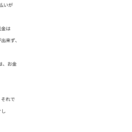
払いが
送金は
が出来ず、
は、お金
）
、それで
けし