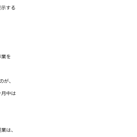
提示する
作業を
のが、
今月中は
屋業は、