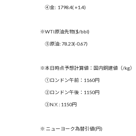
④金: 1798.4( +1.4)
※WTI原油先物($/bbl)
⑤原油: 78.23(-0.67)
※本日時点予想計算値：国内銅建値（/kg）
①ロンドン午前：1160円
②ロンドン午後：1150円
③N.Y. : 1150円
※ ニューヨーク為替引値(円)