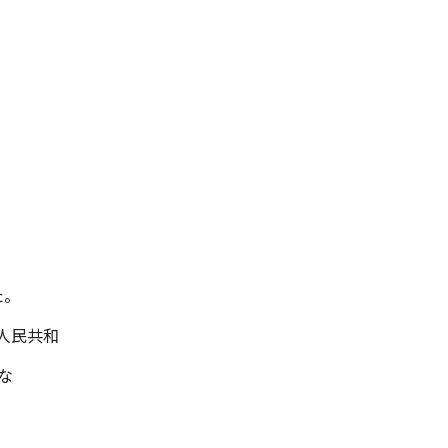
た。
人民共和
な